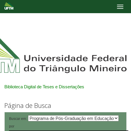
Skip
navigation
Biblioteca Digital de Teses e Dissertações
Página de Busca
Buscar em:
por