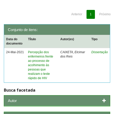
Anterior
1
Próximo
Conjunto de itens:
Data do
Título
Autor(es)
Tipo
documento
24-Mai-2021
Percepção dos
CAIXETA, Elcimar
Dissertação
enfermeiros frente
dos Reis
ao processo de
acolhimento às
pessoas que
realizam o teste
rápido de HIV
Busca facetada
Autor