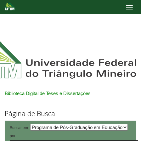
Skip
navigation
Biblioteca Digital de Teses e Dissertações
Página de Busca
Buscar em:
por