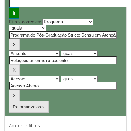
Filtros correntes:
Retornar valores
Adicionar filtros: