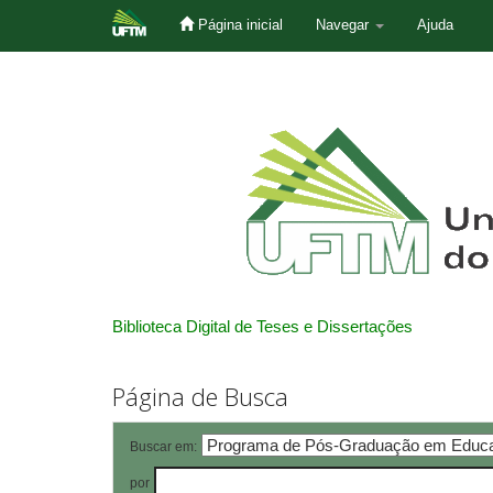
Página inicial
Navegar
Ajuda
Skip
navigation
Biblioteca Digital de Teses e Dissertações
Página de Busca
Buscar em:
por