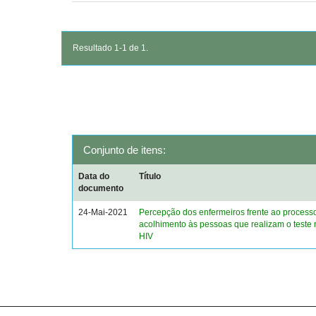
Resultado 1-1 de 1.
Conjunto de itens:
Data do
Título
documento
24-Mai-2021
Percepção dos enfermeiros frente ao process
acolhimento às pessoas que realizam o teste 
HIV