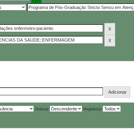
Ordenar
Registro(s)