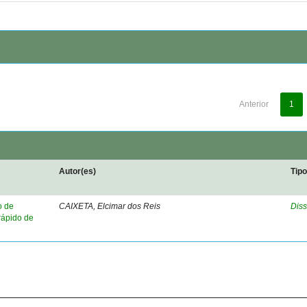
Anterior
1
Autor(es)
Tip
o de
CAIXETA, Elcimar dos Reis
Diss
rápido de