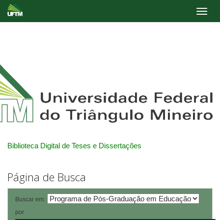
Skip
navigation
Biblioteca Digital de Teses e Dissertações
Página de Busca
Buscar em:
por