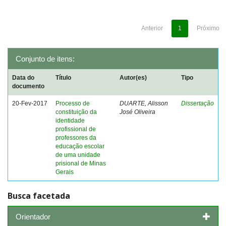
Anterior
1
Próximo
Conjunto de itens:
Data do
Título
Autor(es)
Tipo
documento
20-Fev-2017
Processo de
DUARTE, Alisson
Dissertação
constituição da
José Oliveira
identidade
profissional de
professores da
educação escolar
de uma unidade
prisional de Minas
Gerais
Busca facetada
Orientador