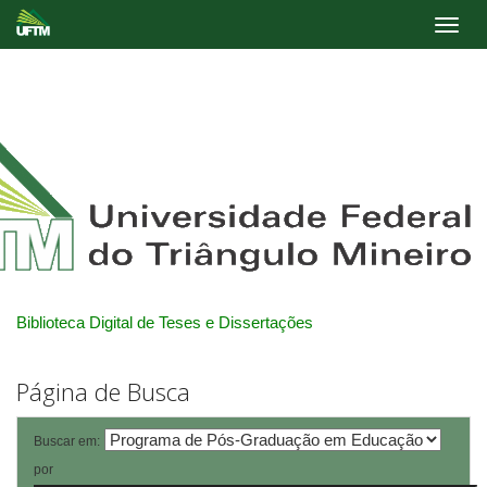
Skip
navigation
Biblioteca Digital de Teses e Dissertações
Página de Busca
Buscar em:
por