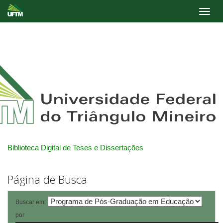
Skip
navigation
Biblioteca Digital de Teses e Dissertações
Página de Busca
Buscar em:
por