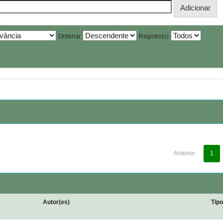
Ordenar
Registro(s)
Anterior
1
Autor(es)
Tip