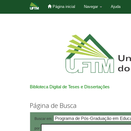
Página inicial
Navegar
Ajuda
Skip
navigation
Biblioteca Digital de Teses e Dissertações
Página de Busca
Buscar em:
por