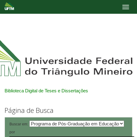
Skip
navigation
Biblioteca Digital de Teses e Dissertações
Página de Busca
Buscar em:
por