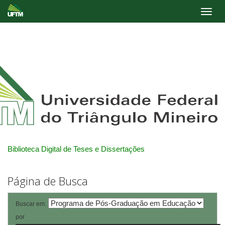
Skip
navigation
Biblioteca Digital de Teses e Dissertações
Página de Busca
Buscar em:
por