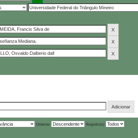
Ordenar
Registro(s)