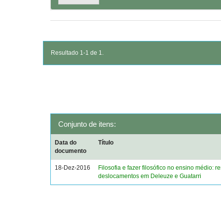
Resultado 1-1 de 1.
Conjunto de itens:
Data do
Título
documento
18-Dez-2016
Filosofia e fazer filosófico no ensino médio: 
deslocamentos em Deleuze e Guatarri