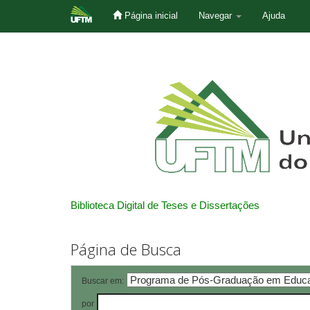
Página inicial
Navegar
Ajuda
Skip
navigation
Biblioteca Digital de Teses e Dissertações
Página de Busca
Buscar em:
por