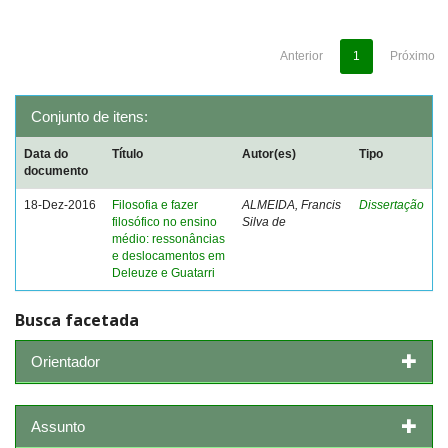
Anterior
1
Próximo
Conjunto de itens:
Data do
Título
Autor(es)
Tipo
documento
18-Dez-2016
Filosofia e fazer
ALMEIDA, Francis
Dissertação
filosófico no ensino
Silva de
médio: ressonâncias
e deslocamentos em
Deleuze e Guatarri
Busca facetada
Orientador
Assunto