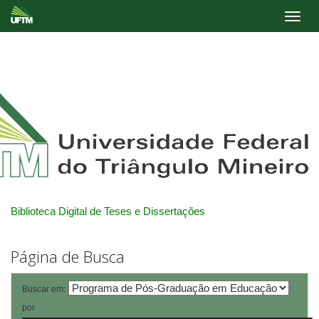
Skip
navigation
Biblioteca Digital de Teses e Dissertações
Página de Busca
Buscar em:
por