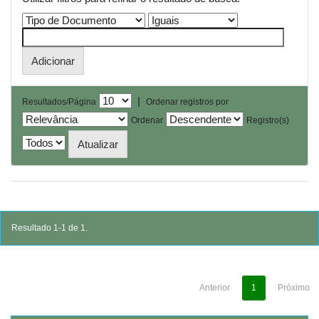
|
Resultados/Página
Ordenar registros por
Ordenar
Registro(s)
Resultado 1-1 de 1.
Anterior
1
Próximo