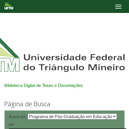
Skip
navigation
Biblioteca Digital de Teses e Dissertações
Página de Busca
Buscar em:
por