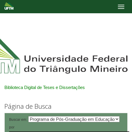
Skip
navigation
Biblioteca Digital de Teses e Dissertações
Página de Busca
Buscar em:
por