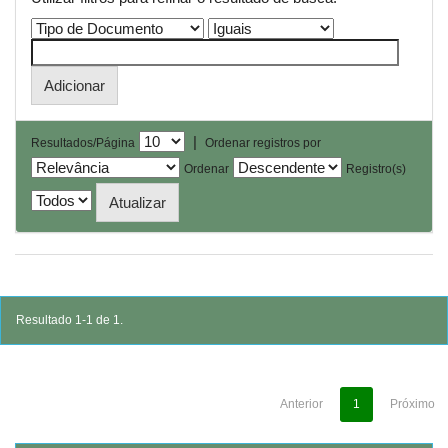
|
Resultados/Página
Ordenar registros por
Ordenar
Registro(s)
Resultado 1-1 de 1.
Anterior
1
Próximo