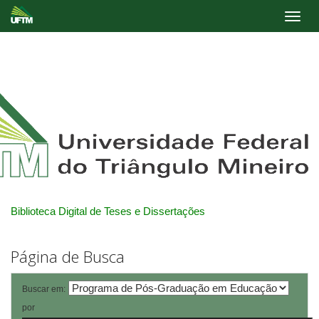
Skip
navigation
Biblioteca Digital de Teses e Dissertações
Página de Busca
Buscar em:
por