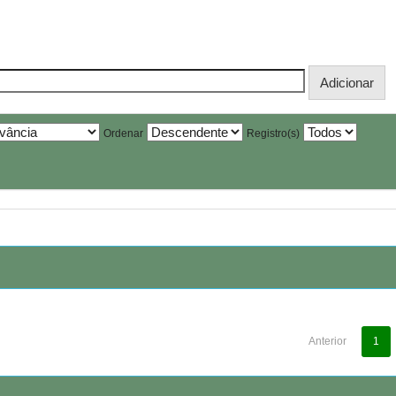
Ordenar
Registro(s)
Anterior
1