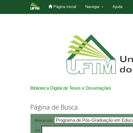
Página inicial
Navegar
Ajuda
Skip
navigation
Biblioteca Digital de Teses e Dissertações
Página de Busca
Buscar em:
por