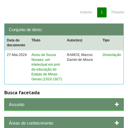
Anterior
1
Próximo
Conjunto de itens:
Data do
Título
Autor(es)
Tipo
documento
27-Mai-2024
Alceu de Souza
RAMOS, Marcos
Dissertação
Novaes: um
Daniel de Moura
intelectual em prol
da educação do
Estado de Minas
Gerais (1910-1927)
Busca facetada
Assunto
Áreas de conhecimento