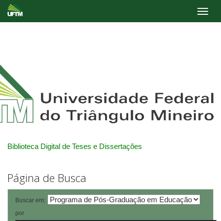
Skip
navigation
Biblioteca Digital de Teses e Dissertações
Página de Busca
Buscar em:
por