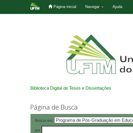
Página inicial
Navegar
Ajuda
Skip
navigation
Biblioteca Digital de Teses e Dissertações
Página de Busca
Buscar em:
por