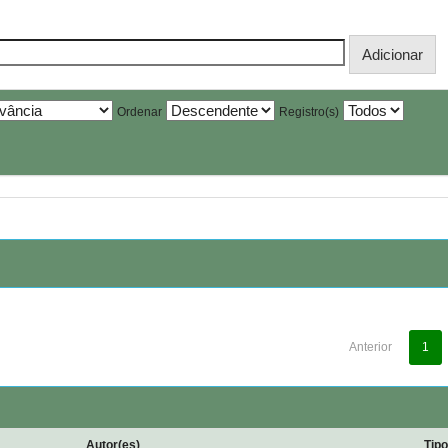
Ordenar
Registro(s)
Anterior
1
Autor(es)
Tip