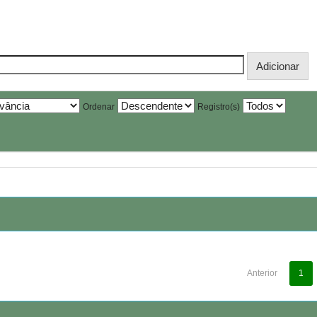
Ordenar
Registro(s)
Anterior
1