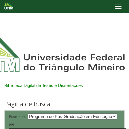
Skip
navigation
Biblioteca Digital de Teses e Dissertações
Página de Busca
Buscar em:
por