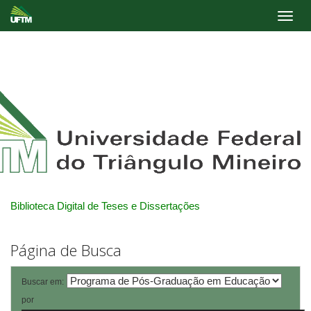
Skip
navigation
Biblioteca Digital de Teses e Dissertações
Página de Busca
Buscar em:
por