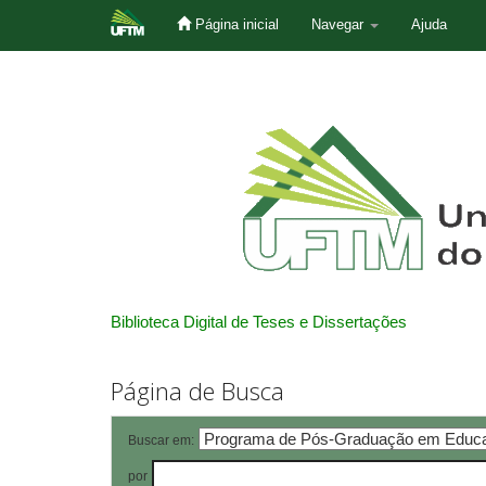
Página inicial
Navegar
Ajuda
Skip
navigation
Biblioteca Digital de Teses e Dissertações
Página de Busca
Buscar em:
por