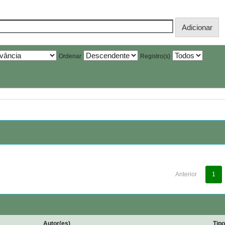
Ordenar
Registro(s)
Anterior
1
Autor(es)
Tip