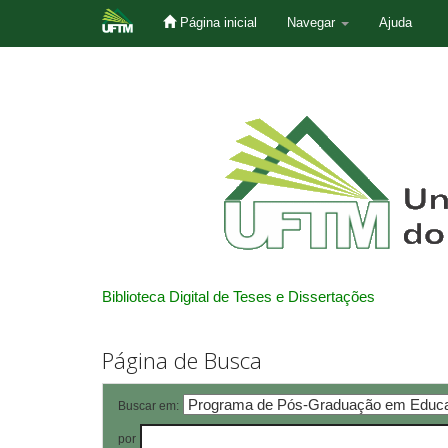
Página inicial
Navegar
Ajuda
Skip
navigation
Biblioteca Digital de Teses e Dissertações
Página de Busca
Buscar em:
por