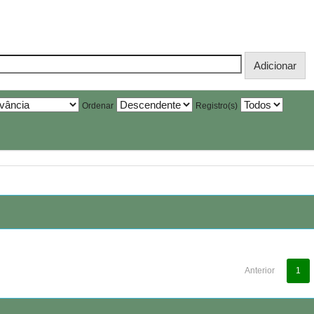
Ordenar
Registro(s)
Anterior
1