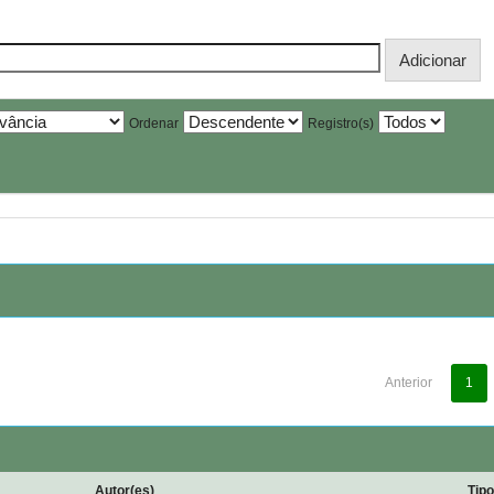
Ordenar
Registro(s)
Anterior
1
Autor(es)
Tip