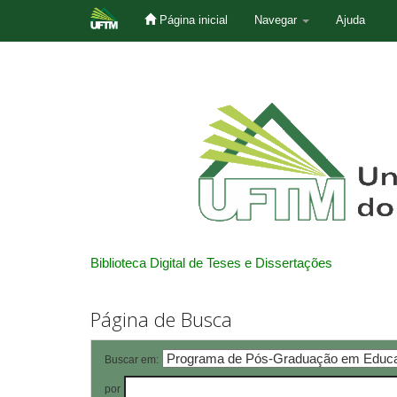
Página inicial
Navegar
Ajuda
Skip
navigation
Biblioteca Digital de Teses e Dissertações
Página de Busca
Buscar em:
por