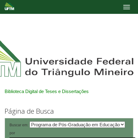
Skip
navigation
Biblioteca Digital de Teses e Dissertações
Página de Busca
Buscar em:
por