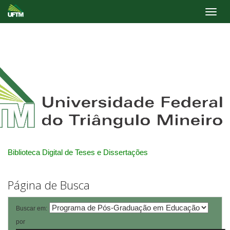
Skip
navigation
Biblioteca Digital de Teses e Dissertações
Página de Busca
Buscar em:
por