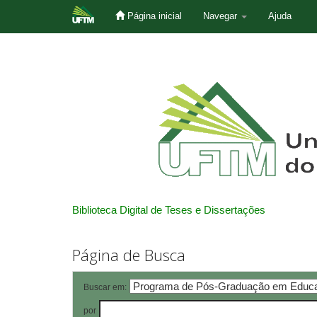
Página inicial
Navegar
Ajuda
Skip
navigation
Biblioteca Digital de Teses e Dissertações
Página de Busca
Buscar em:
por