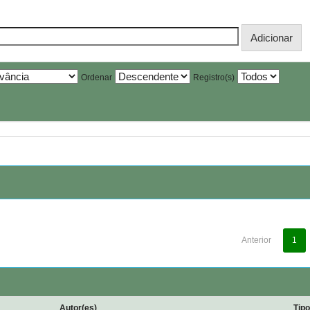
Ordenar
Registro(s)
Anterior
1
Autor(es)
Tip