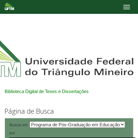
Skip
navigation
Biblioteca Digital de Teses e Dissertações
Página de Busca
Buscar em:
por