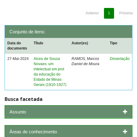
Anterior
1
Próximo
Conjunto de itens:
Data do
Título
Autor(es)
Tipo
documento
27-Mai-2024
Alceu de Souza
RAMOS, Marcos
Dissertação
Novaes: um
Daniel de Moura
intelectual em prol
da educação do
Estado de Minas
Gerais (1910-1927)
Busca facetada
Assunto
Áreas de conhecimento