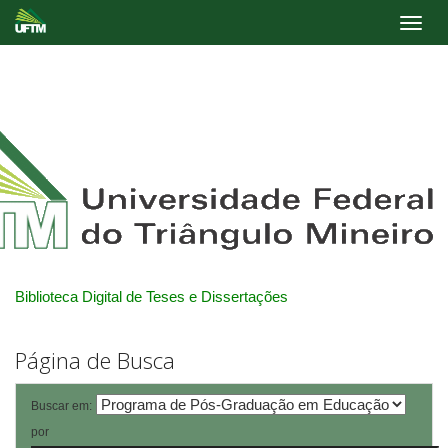
Skip
navigation
Biblioteca Digital de Teses e Dissertações
Página de Busca
Buscar em:
por