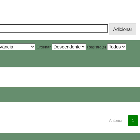
Ordenar
Registro(s)
Anterior
1