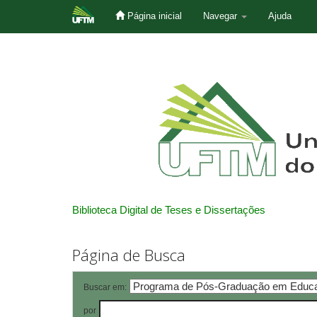
Página inicial
Navegar
Ajuda
Skip
navigation
Biblioteca Digital de Teses e Dissertações
Página de Busca
Buscar em:
por