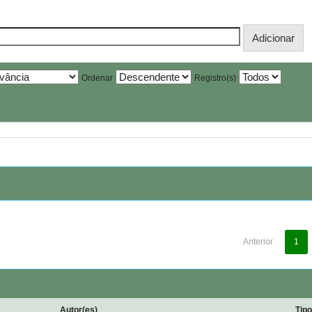
Ordenar
Registro(s)
Anterior
1
Autor(es)
Tip