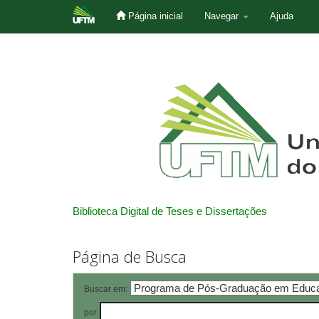
Página inicial
Navegar
Ajuda
Skip
navigation
Biblioteca Digital de Teses e Dissertações
Página de Busca
Buscar em:
por