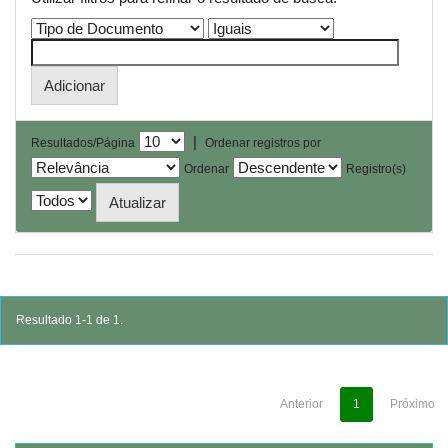
|
Resultados/Página
Ordenar registros por
Ordenar
Registro(s)
Resultado 1-1 de 1.
Anterior
1
Próximo