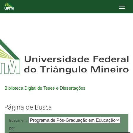
Skip
navigation
Biblioteca Digital de Teses e Dissertações
Página de Busca
Buscar em:
por