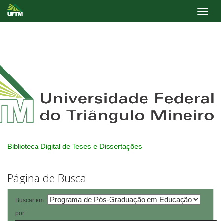
Skip
navigation
Biblioteca Digital de Teses e Dissertações
Página de Busca
Buscar em:
por