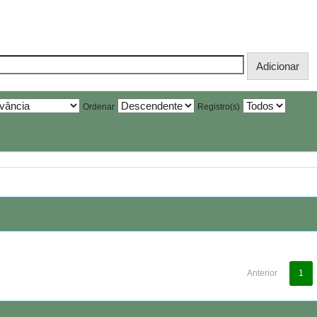
Ordenar
Registro(s)
Anterior
1