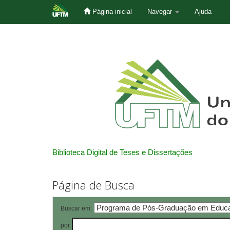
Página inicial
Navegar
Ajuda
Skip
navigation
Biblioteca Digital de Teses e Dissertações
Página de Busca
Buscar em:
por