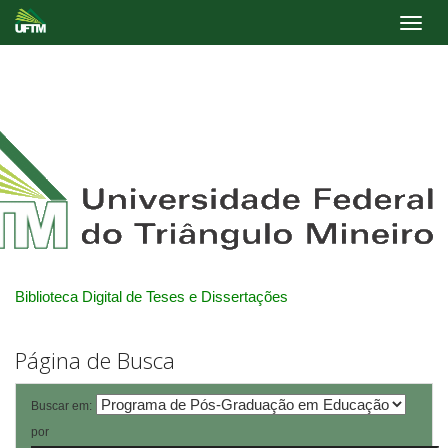
Skip
navigation
Biblioteca Digital de Teses e Dissertações
Página de Busca
Buscar em:
por