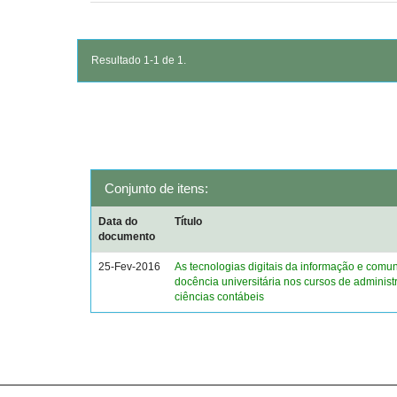
Resultado 1-1 de 1.
Conjunto de itens:
Data do
Título
documento
25-Fev-2016
As tecnologias digitais da informação e comu
docência universitária nos cursos de administ
ciências contábeis