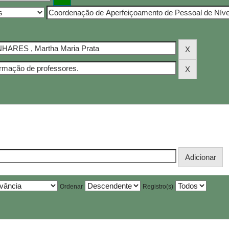
Ordenar
Registro(s)