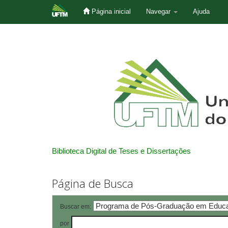
Página inicial
Navegar
Ajuda
Skip
navigation
Biblioteca Digital de Teses e Dissertações
Página de Busca
Buscar em:
por