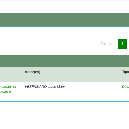
Anterior
1
Autor(es)
Tip
nicação na
VESPASIANO, Luce Mary
Diss
ração e