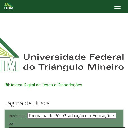
Skip
navigation
Biblioteca Digital de Teses e Dissertações
Página de Busca
Buscar em:
por