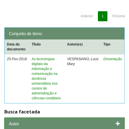
Anterior
1
Próximo
Conjunto de itens:
Data do
Título
Autor(es)
Tipo
documento
25-Fev-2016
As tecnologias
VESPASIANO, Luce
Dissertação
digitais da
Mary
informação e
comunicação na
docência
universitária nos
cursos de
administração e
ciências contábeis
Busca facetada
Autor