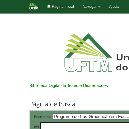
Página inicial
Navegar
Ajuda
Skip
navigation
Biblioteca Digital de Teses e Dissertações
Página de Busca
Buscar em:
por