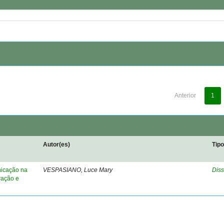
Anterior
1
Autor(es)
Tip
nicação na
VESPASIANO, Luce Mary
Diss
ração e