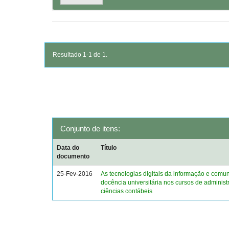
Resultado 1-1 de 1.
Conjunto de itens:
Data do
Título
documento
25-Fev-2016
As tecnologias digitais da informação e comu
docência universitária nos cursos de administ
ciências contábeis