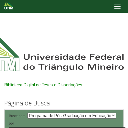
Skip
navigation
Biblioteca Digital de Teses e Dissertações
Página de Busca
Buscar em:
por