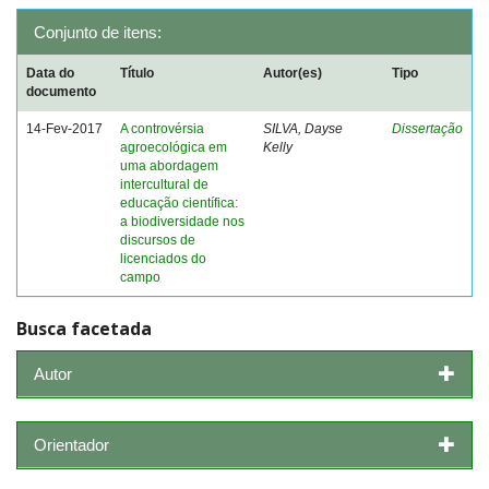
Conjunto de itens:
Data do
Título
Autor(es)
Tipo
documento
14-Fev-2017
A controvérsia
SILVA, Dayse
Dissertação
agroecológica em
Kelly
uma abordagem
intercultural de
educação científica:
a biodiversidade nos
discursos de
licenciados do
campo
Busca facetada
Autor
Orientador