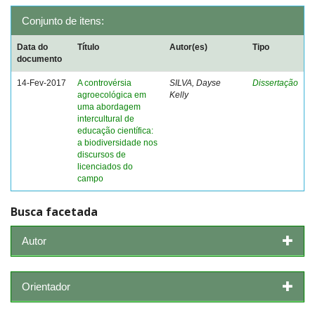
Conjunto de itens:
Data do
Título
Autor(es)
Tipo
documento
14-Fev-2017
A controvérsia
SILVA, Dayse
Dissertação
agroecológica em
Kelly
uma abordagem
intercultural de
educação científica:
a biodiversidade nos
discursos de
licenciados do
campo
Busca facetada
Autor
Orientador