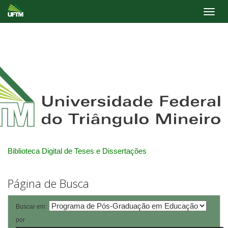
Skip
navigation
Biblioteca Digital de Teses e Dissertações
Página de Busca
Buscar em:
por