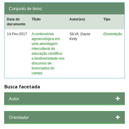
Conjunto de itens:
Data do
Título
Autor(es)
Tipo
documento
14-Fev-2017
A controvérsia
SILVA, Dayse
Dissertação
agroecológica em
Kelly
uma abordagem
intercultural de
educação científica:
a biodiversidade nos
discursos de
licenciados do
campo
Busca facetada
Autor
Orientador