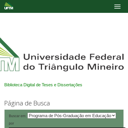
Skip
navigation
Biblioteca Digital de Teses e Dissertações
Página de Busca
Buscar em:
por