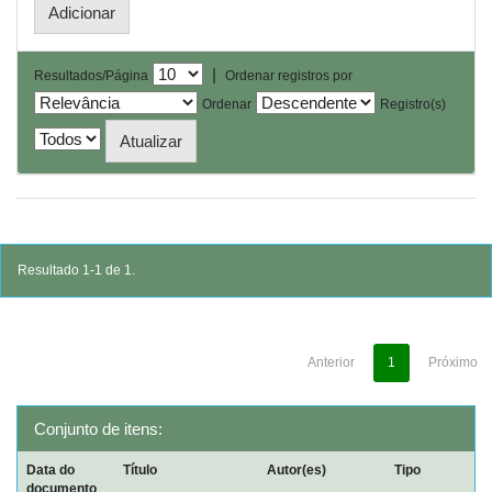
|
Resultados/Página
Ordenar registros por
Ordenar
Registro(s)
Resultado 1-1 de 1.
Anterior
1
Próximo
Conjunto de itens:
Data do
Título
Autor(es)
Tipo
documento