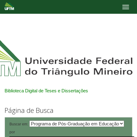
Skip
navigation
Biblioteca Digital de Teses e Dissertações
Página de Busca
Buscar em:
por