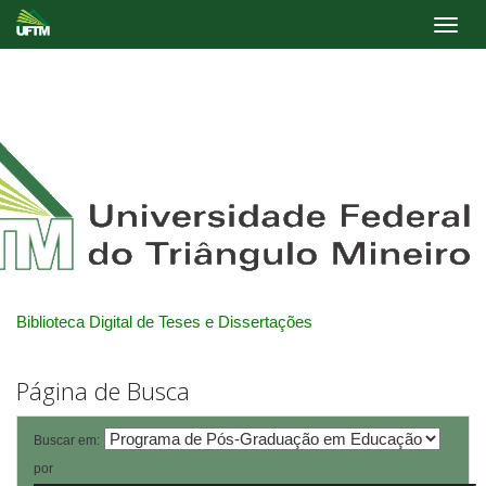
Skip
navigation
Biblioteca Digital de Teses e Dissertações
Página de Busca
Buscar em:
por