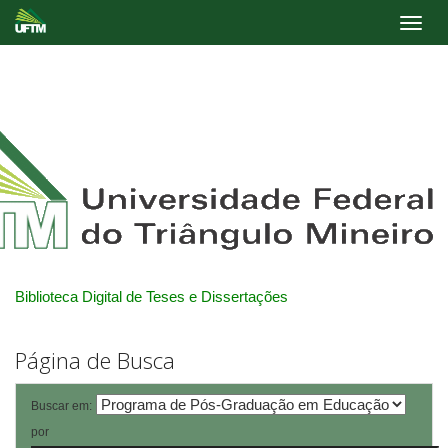
Skip
navigation
Biblioteca Digital de Teses e Dissertações
Página de Busca
Buscar em:
por