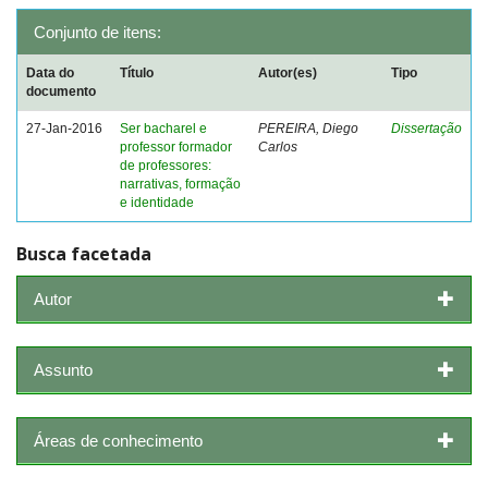
Conjunto de itens:
Data do
Título
Autor(es)
Tipo
documento
27-Jan-2016
Ser bacharel e
PEREIRA, Diego
Dissertação
professor formador
Carlos
de professores:
narrativas, formação
e identidade
Busca facetada
Autor
Assunto
Áreas de conhecimento