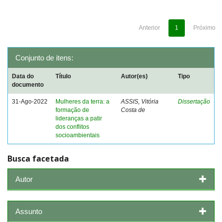
Anterior
1
Próximo
Conjunto de itens:
Data do
Título
Autor(es)
Tipo
documento
31-Ago-2022
Mulheres da terra: a
ASSIS, Vitória
Dissertação
formação de
Costa de
lideranças a patir
dos conflitos
socioambientais
Busca facetada
Autor
Assunto