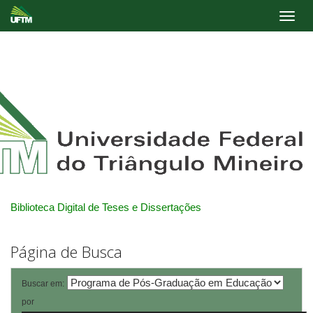
Skip
navigation
Biblioteca Digital de Teses e Dissertações
Página de Busca
Buscar em:
por