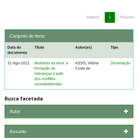
Anterior
1
Próximo
Conjunto de itens:
Data do
Título
Autor(es)
Tipo
documento
31-Ago-2022
Mulheres da terra: a
ASSIS, Vitória
Dissertação
formação de
Costa de
lideranças a patir
dos conflitos
socioambientais
Busca facetada
Autor
Assunto