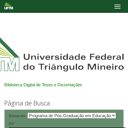
Skip
navigation
Biblioteca Digital de Teses e Dissertações
Página de Busca
Buscar em:
por