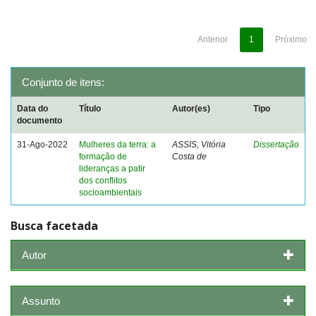
Anterior
1
Próximo
Conjunto de itens:
Data do
Título
Autor(es)
Tipo
documento
31-Ago-2022
Mulheres da terra: a
ASSIS, Vitória
Dissertação
formação de
Costa de
lideranças a patir
dos conflitos
socioambientais
Busca facetada
Autor
Assunto