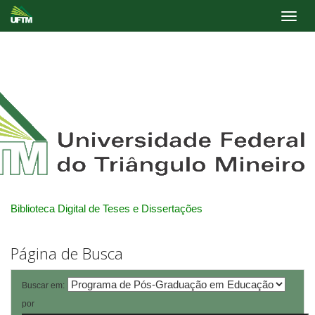
Skip
navigation
Biblioteca Digital de Teses e Dissertações
Página de Busca
Buscar em:
por