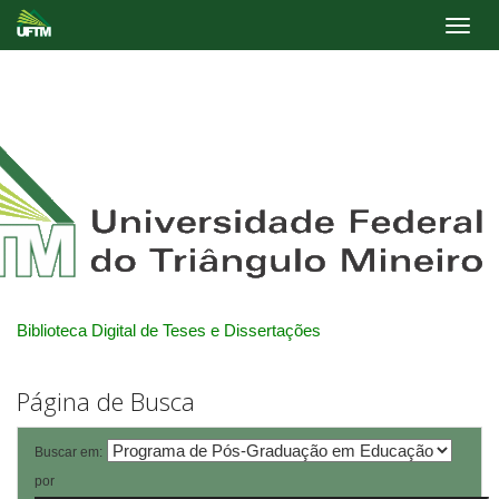
Skip
navigation
Biblioteca Digital de Teses e Dissertações
Página de Busca
Buscar em:
por