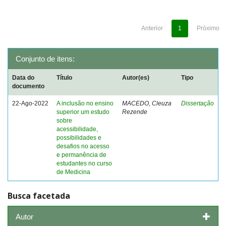
Anterior
1
Próximo
Conjunto de itens:
Data do
Título
Autor(es)
Tipo
documento
22-Ago-2022
A inclusão no ensino
MACEDO, Cleuza
Dissertação
superior um estudo
Rezende
sobre
acessibilidade,
possibilidades e
desafios no acesso
e permanência de
estudantes no curso
de Medicina
Busca facetada
Autor