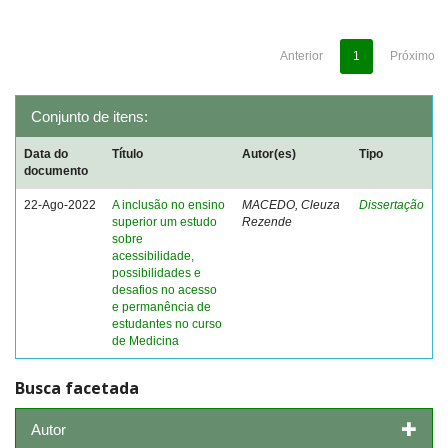
Anterior
1
Próximo
Conjunto de itens:
Data do
Título
Autor(es)
Tipo
documento
22-Ago-2022
A inclusão no ensino
MACEDO, Cleuza
Dissertação
superior um estudo
Rezende
sobre
acessibilidade,
possibilidades e
desafios no acesso
e permanência de
estudantes no curso
de Medicina
Busca facetada
Autor