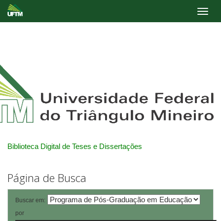
Skip
navigation
Biblioteca Digital de Teses e Dissertações
Página de Busca
Buscar em:
por