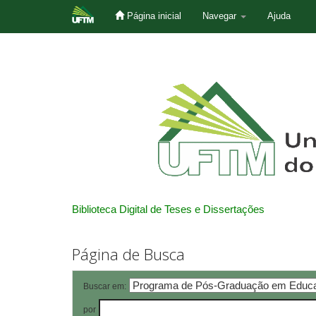
Página inicial
Navegar
Ajuda
Skip
navigation
Biblioteca Digital de Teses e Dissertações
Página de Busca
Buscar em:
por