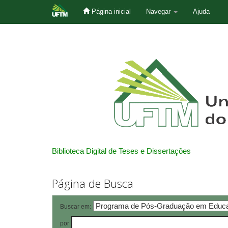
Página inicial
Navegar
Ajuda
Skip
navigation
Biblioteca Digital de Teses e Dissertações
Página de Busca
Buscar em:
por