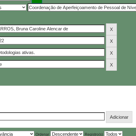
Ordenar
Registro(s)